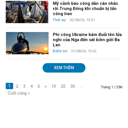
Mỹ cảnh báo công dân cân nhắc
rời Trung Đông khi chuẩn bị tấn
công Iran
Thời sự
02/08/26, 10:31
Phi công Ukraine bám đuổi tên lửa
nghi của Nga đến sát biên giới Ba
Lan
Điểm tin
01/08/26, 10:42
XEM THÊM
1
2
3
4
5
»
10
20
30
...
Trang 1 / 296
Cuối cùng »