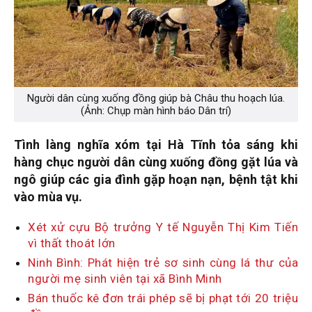
Người dân cùng xuống đồng giúp bà Châu thu hoạch lúa.
(Ảnh: Chụp màn hình báo Dân trí)
Tình làng nghĩa xóm tại Hà Tĩnh tỏa sáng khi
hàng chục người dân cùng xuống đồng gặt lúa và
ngô giúp các gia đình gặp hoạn nạn, bệnh tật khi
vào mùa vụ.
Xét xử cựu Bộ trưởng Y tế Nguyễn Thị Kim Tiến
vì thất thoát lớn
Ninh Bình: Phát hiện trẻ sơ sinh cùng lá thư của
người mẹ sinh viên tại xã Bình Minh
Bán thuốc kê đơn trái phép sẽ bị phạt tới 20 triệu