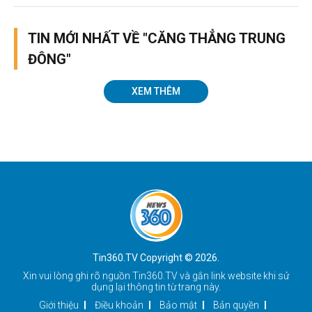
TIN MỚI NHẤT VỀ "CĂNG THẲNG TRUNG
ĐÔNG"
XEM THÊM
Tin360.TV Copyright © 2026.
Xin vui lòng ghi rõ nguồn
Tin360.TV
và gắn link website khi sử
dụng lại thông tin từ trang này.
Giới thiệu
Điều khoản
Bảo mật
Bản quyền