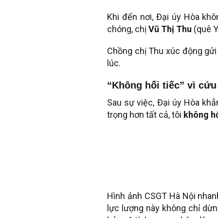
Khi đến nơi, Đại úy Hòa kh
chóng, chị
Vũ Thị Thu
(quê Y
Chồng chị Thu xúc động gửi 
lúc.
“Không hối tiếc” vì cứ
Sau sự việc, Đại úy Hòa khẳ
trọng hơn tất cả, tôi
không hố
Hình ảnh CSGT Hà Nội nhanh
lực lượng này không chỉ dừng