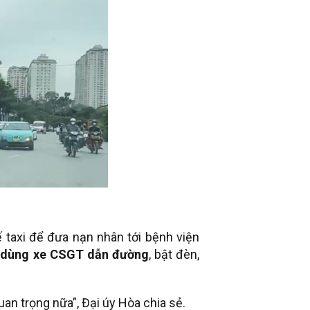
ế taxi để đưa nạn nhân tới bệnh viện
h
dùng xe CSGT dẫn đường
, bật đèn,
an trọng nữa”, Đại úy Hòa chia sẻ.