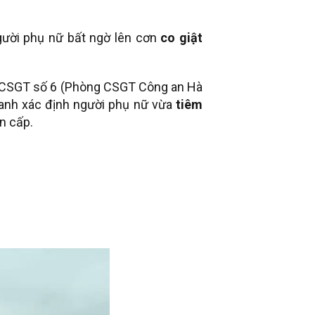
gười phụ nữ bất ngờ lên cơn
co giật
i CSGT số 6 (Phòng CSGT Công an Hà
c anh xác định người phụ nữ vừa
tiêm
n cấp.