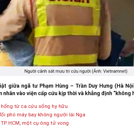
Người cảnh sát mưu tri cứu người (Ảnh: Vietnamnet)
iật giữa ngã tư Phạm Hùng – Trần Duy Hưng (Hà Nội)
 nhân vào viện cấp cứu kịp thời và khẳng định “không h
ỗ hổng từ ca cứu sống hy hữu
đối phó máy bay không người lái Nga
 TP HCM, một cụ ông tử vong