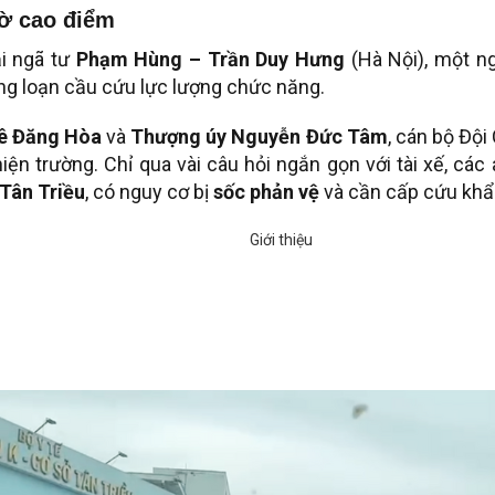
iờ cao điểm
ại ngã tư
Phạm Hùng – Trần Duy Hưng
(Hà Nội), một n
oảng loạn cầu cứu lực lượng chức năng.
Lê Đăng Hòa
và
Thượng úy Nguyễn Đức Tâm
, cán bộ Độ
iện trường. Chỉ qua vài câu hỏi ngắn gọn với tài xế, cá
 Tân Triều
, có nguy cơ bị
sốc phản vệ
và cần cấp cứu khẩ